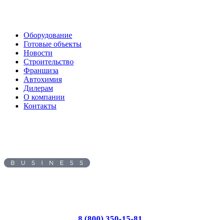
Оборудование
Готовые объекты
Новости
Строительство
Франшиза
Автохимия
Дилерам
О компании
Контакты
Адрес:
195213
, г.
Санкт-Петербург
,
ул. Латышских Стрелков, д.
31 лит Э
Пн-Вс: с 8.00 до 17.00
8 (800) 350-15-81