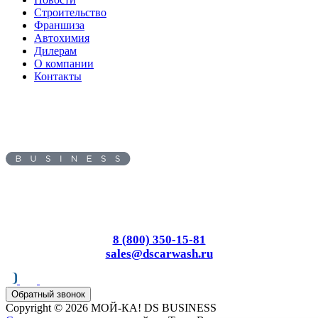
Строительство
Франшиза
Автохимия
Дилерам
О компании
Контакты
Адрес:
195213
, г.
Санкт-Петербург
,
ул. Латышских Стрелков, д.
31 лит Э
Пн-Вс: с 8.00 до 17.00
8 (800) 350-15-81
sales@dscarwash.ru
Обратный звонок
Copyright © 2026 МОЙ-КА! DS BUSINESS